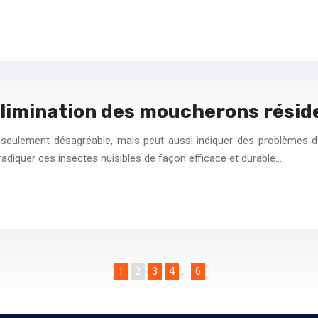
élimination des moucherons résid
eulement désagréable, mais peut aussi indiquer des problèmes d’
adiquer ces insectes nuisibles de façon efficace et durable….
1
2
3
4
…
6