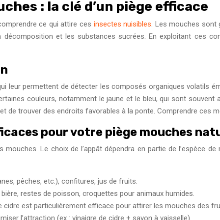
hes : la clé d’un piège efficace
comprendre ce qui attire ces
insectes nuisibles
. Les mouches sont gu
en décomposition et les substances sucrées. En exploitant ces co
on
leur permettent de détecter les composés organiques volatils émis 
ertaines couleurs, notamment le jaune et le bleu, qui sont souvent a
et de trouver des endroits favorables à la ponte. Comprendre ces mé
fficaces pour votre piège mouches nat
es mouches. Le choix de l’appât dépendra en partie de l’espèce de
nes, pêches, etc.), confitures, jus de fruits.
e bière, restes de poisson, croquettes pour animaux humides.
 de cidre est particulièrement efficace pour attirer les mouches des fru
er l’attraction (ex : vinaigre de cidre + savon à vaisselle).