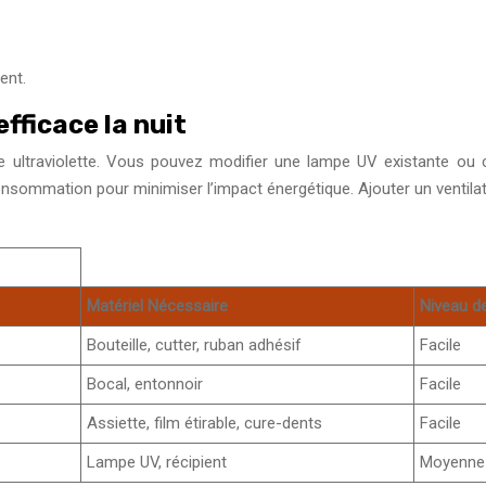
ent.
efficace la nuit
e ultraviolette. Vous pouvez modifier une lampe UV existante ou c
consommation pour minimiser l’impact énergétique. Ajouter un ventila
Matériel Nécessaire
Niveau de
Bouteille, cutter, ruban adhésif
Facile
Bocal, entonnoir
Facile
Assiette, film étirable, cure-dents
Facile
Lampe UV, récipient
Moyenne