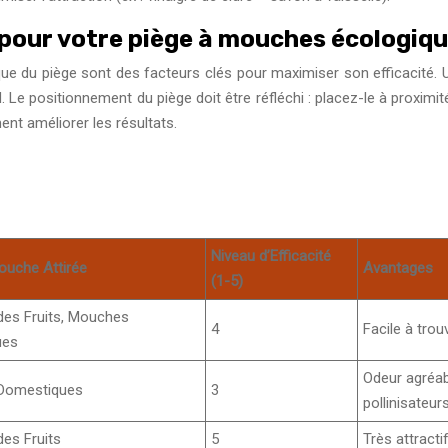
n pour votre piège à mouches écologiq
que du piège sont des facteurs clés pour maximiser son efficacité. Un
Le positionnement du piège doit être réfléchi : placez-le à proximité 
ent améliorer les résultats.
Niveau d’Efficacité
ouche Attirée
Avantages
(1-5)
es Fruits, Mouches
4
Facile à tro
ues
Odeur agréabl
Domestiques
3
pollinisateur
es Fruits
5
Très attracti