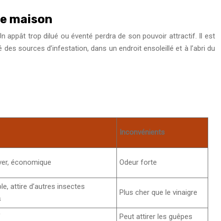
ue maison
 appât trop dilué ou éventé perdra de son pouvoir attractif. Il est
des sources d’infestation, dans un endroit ensoleillé et à l’abri du
Inconvénients
uver, économique
Odeur forte
e, attire d’autres insectes
Plus cher que le vinaigre
s
f
Peut attirer les guêpes